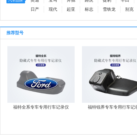
奥迪
宝马
奔驰
路虎
捷豹
丰田
汽车品牌
日产
现代
起亚
标志
雪铁龙
别克
推荐型号
福特全系专车专用行车记录仪
福特锐界专车专用行车记