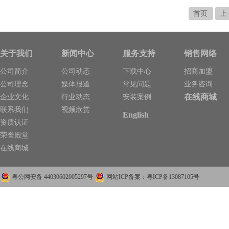
首页
上
关于我们
新闻中心
服务支持
销售网络
公司简介
公司动态
下载中心
招商加盟
公司理念
媒体报道
常见问题
业务咨询
在线商城
企业文化
行业动态
安装案例
联系我们
视频欣赏
English
资质认证
荣誉殿堂
在线商城
粤公网安备 44030602005297号
网站ICP备案：粤ICP备13087105号